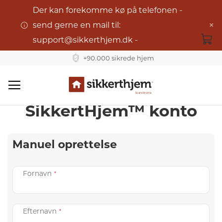
Der kan forekomme kø på telefonen -
×
send gerne en mail til:
support@sikkerthjem.dk -
+90.000 sikrede hjem
Opret en Mit
Skip
SikkertHjem™ konto
to
Content
Manuel oprettelse
Fornavn
Efternavn