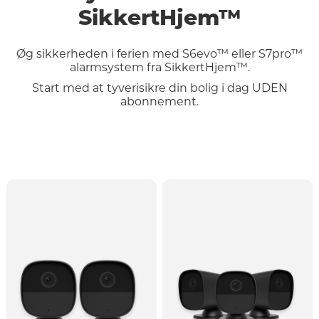
SikkertHjem™
Øg sikkerheden i ferien med S6evo™ eller S7pro™
alarmsystem fra SikkertHjem™.
Start med at tyverisikre din bolig i dag UDEN
abonnement.