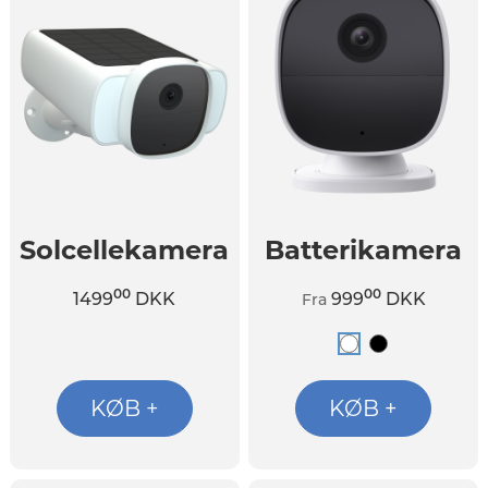
Solcellekamera
Batterikamera
00
00
1499
DKK
999
DKK
Fra
KØB +
KØB +