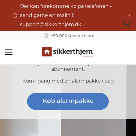
Der kan forekomme kø på telefonen -
×
send gerne en mail til:
support@sikkerthjem.dk -
+90.000 sikrede hjem
Komplet Alarmsystem
Skip
Alle alarmsystemer fra SikkertHjem™ er UDEN
to
abonnement.
Content
Kom i gang med en alarmpakke i dag
Køb alarmpakke