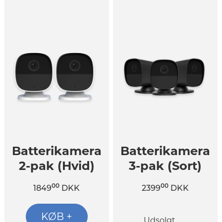
Batterikamera
Batterikamera
2-pak (Hvid)
3-pak (Sort)
00
00
1849
DKK
2399
DKK
KØB +
Udsolgt