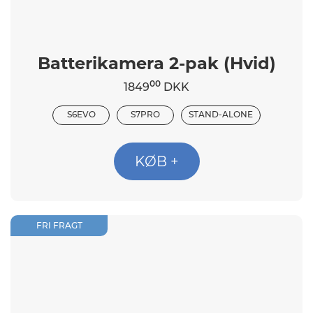
Batterikamera 2-pak (Hvid)
00
1849
DKK
S6EVO
S7PRO
STAND-ALONE
KØB +
FRI FRAGT