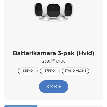
Batterikamera 3-pak (Hvid)
00
2399
DKK
S6EVO
S7PRO
STAND-ALONE
KØB +