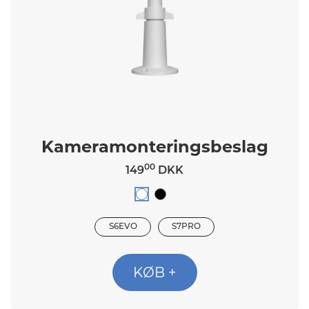
Kameramonteringsbeslag
00
149
DKK
S6EVO
S7PRO
KØB +