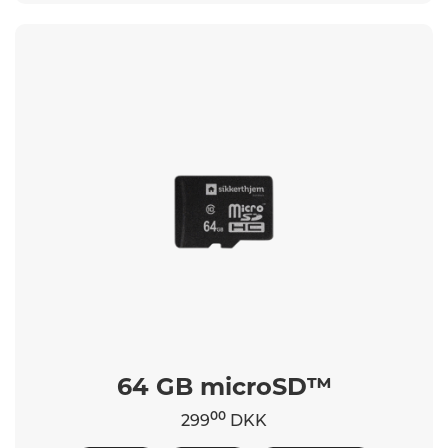
64 GB microSD™
00
299
DKK