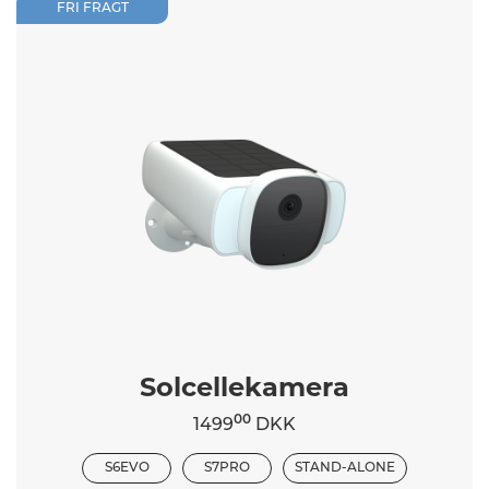
FRI FRAGT
Solcellekamera
00
1499
DKK
S6EVO
S7PRO
STAND-ALONE