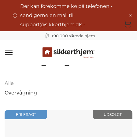
Der kan forekomme kø på telefonen -
×
send gerne en mail til:
support@sikkerthjem.dk -
+90.000 sikrede hjem
Stand-Alone
Skip
Overvågningskameraer
to
Content
Alle
Overvågning
FRI FRAGT
UDSOLGT