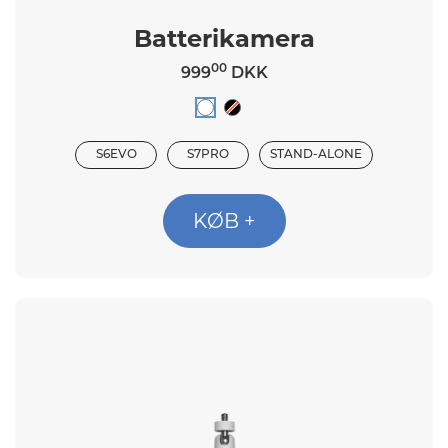
Batterikamera
00
999
DKK
S6EVO
S7PRO
STAND-ALONE
KØB +