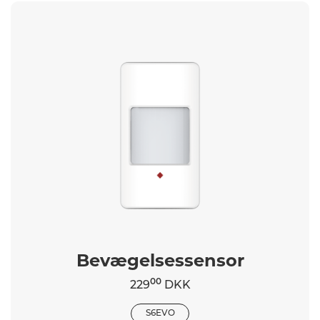
Bevægelsessensor
00
229
DKK
S6EVO