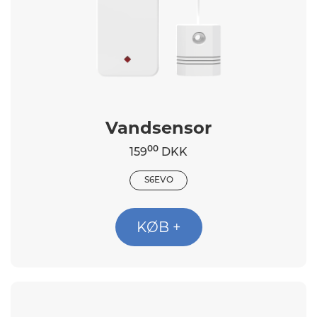
Vandsensor
00
159
DKK
S6EVO
KØB +