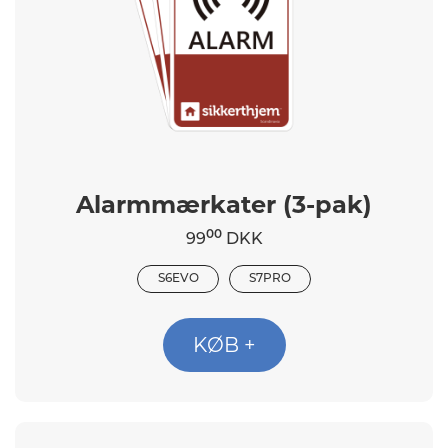
Alarmmærkater (3-pak)
00
99
DKK
S6EVO
S7PRO
KØB +