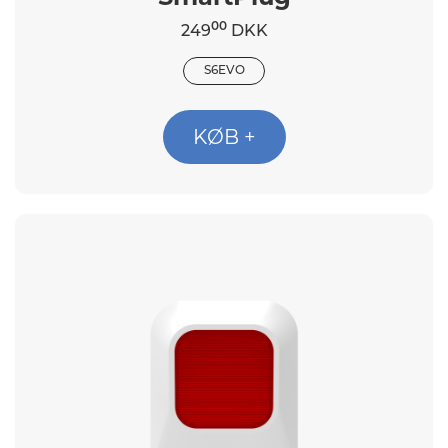
00
249
DKK
S6EVO
KØB +