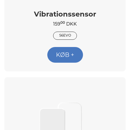
Vibrationssensor
00
159
DKK
S6EVO
KØB +