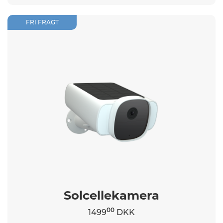
FRI FRAGT
Solcellekamera
00
1499
DKK