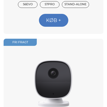
S6EVO
S7PRO
STAND-ALONE
KØB +
FRI FRAGT