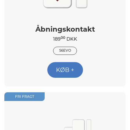
Åbningskontakt
00
189
DKK
S6EVO
KØB +
FRI FRAGT