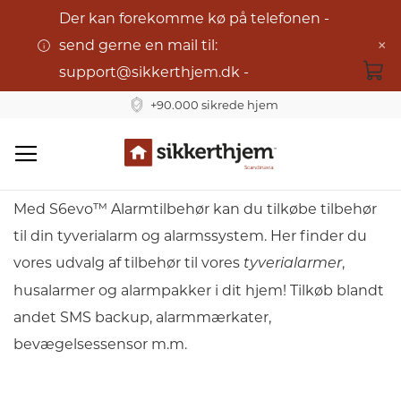
Der kan forekomme kø på telefonen -
×
send gerne en mail til:
support@sikkerthjem.dk -
+90.000 sikrede hjem
S6evo™ Tilbehør
Skip
to
Med S6evo™ Alarmtilbehør kan du tilkøbe tilbehør
Content
til din tyverialarm og alarmssystem. Her finder du
vores udvalg af tilbehør til vores
,
tyverialarmer
husalarmer og alarmpakker i dit hjem! Tilkøb blandt
andet SMS backup, alarmmærkater,
bevægelsessensor m.m.