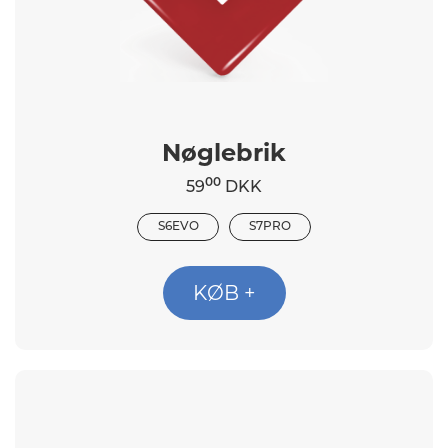
Nøglebrik
00
59
DKK
S6EVO
S7PRO
KØB +