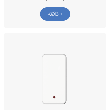
KØB +