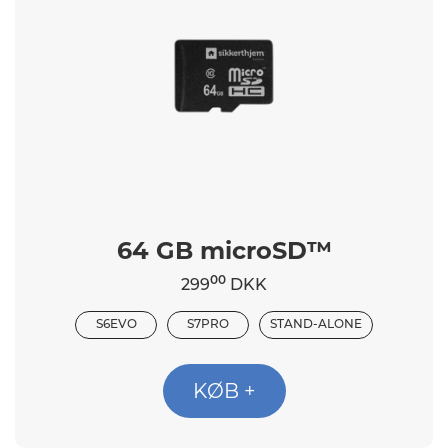
64 GB microSD™
00
299
DKK
S6EVO
S7PRO
STAND-ALONE
KØB +