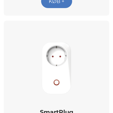
KØB +
SmartPlug