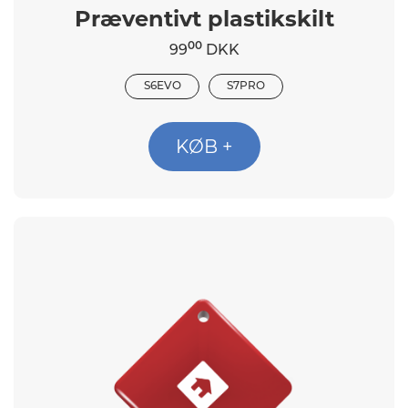
Præventivt plastikskilt
00
99
DKK
S6EVO
S7PRO
KØB +