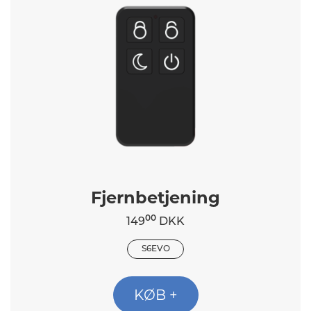
Fjernbetjening
00
149
DKK
S6EVO
KØB +