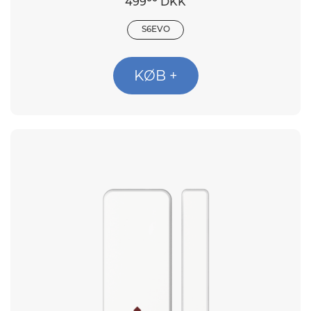
499
DKK
S6EVO
KØB +