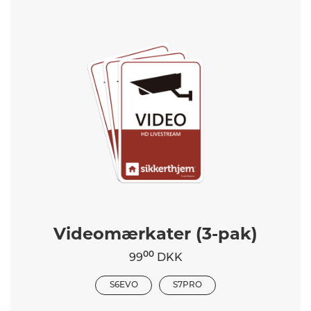
Videomærkater (3-pak)
00
99
DKK
S6EVO
S7PRO