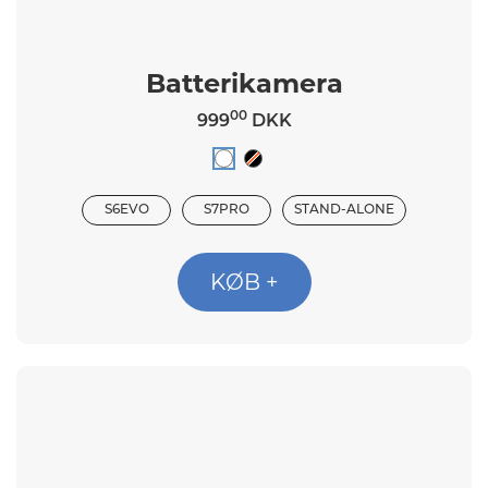
Batterikamera
00
999
DKK
S6EVO
S7PRO
STAND-ALONE
KØB +