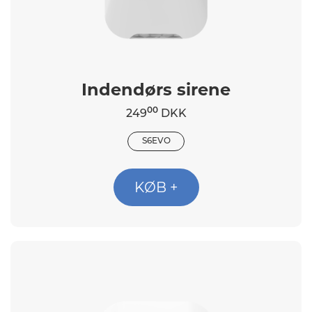
Indendørs sirene
00
249
DKK
S6EVO
KØB +