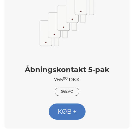
Åbningskontakt 5-pak
00
765
DKK
S6EVO
KØB +