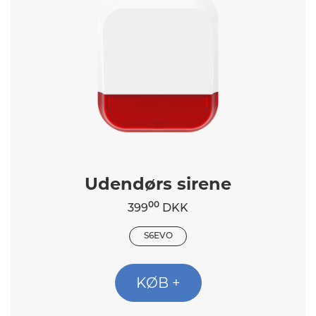
Udendørs sirene
00
399
DKK
S6EVO
KØB +