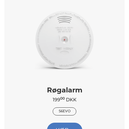
Røgalarm
00
199
DKK
S6EVO