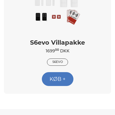
S6evo Villapakke
00
1699
DKK
S6EVO
KØB +