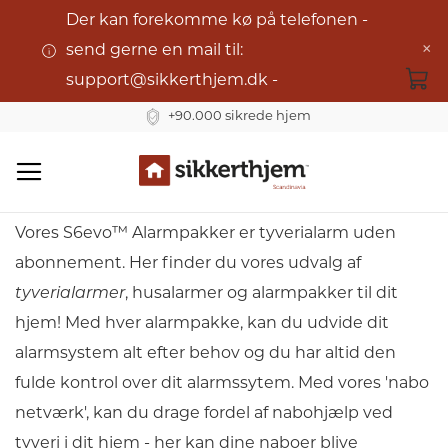
Der kan forekomme kø på telefonen -
×
send gerne en mail til:
support@sikkerthjem.dk -
+90.000 sikrede hjem
S6evo™ Alarmpakker
Skip
to
Vores S6evo™ Alarmpakker er tyverialarm uden
Content
abonnement. Her finder du vores udvalg af
tyverialarmer
, husalarmer og alarmpakker til dit
hjem! Med hver alarmpakke, kan du udvide dit
alarmsystem alt efter behov og du har altid den
fulde kontrol over dit alarmssytem. Med vores 'nabo
netværk', kan du drage fordel af nabohjælp ved
tyveri i dit hjem - her kan dine naboer blive