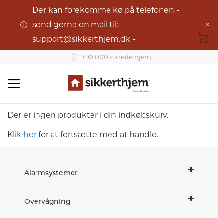
Der kan forekomme kø på telefonen -
×
send gerne en mail til:
support@sikkerthjem.dk -
+90.000 sikrede hjem
Din Indkøbskurv
Skip
to
Der er ingen produkter i din indkøbskurv.
Content
Klik
her
for at fortsætte med at handle.
Alarmsystemer
Overvågning