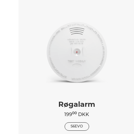
Røgalarm
00
199
DKK
S6EVO