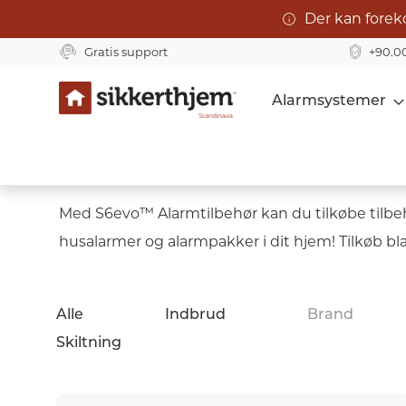
Der kan forek
Gratis support
+90.0
Skip
Alarmsystemer
to
Content
S6evo™ Tilbehør
Med S6evo™ Alarmtilbehør kan du tilkøbe tilbehør
husalarmer og alarmpakker i dit hjem! Tilkøb
Alle
Indbrud
Brand
Skiltning