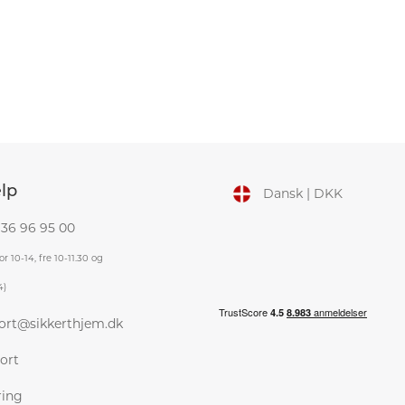
lp
Dansk | DKK
 36 96 95 00
r 10-14, fre 10-11.30 og
4)
ort@sikkerthjem.dk
ort
ring