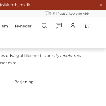
×
@sikkerthjem.dk -
Fri fragt v. køb over 499,-
Hjem
Nyheder
s udvalg af tilbehør til vores
,
tyverialarmer
nsor m.m.
Betjening