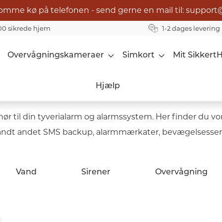
omme kø på telefonen - send gerne en mail til: support
00 sikrede hjem
1-2 dages levering
Overvågningskameraer
Simkort
Mit Sikkert
Hjælp
 til din tyverialarm og alarmssystem. Her finder du vore
 blandt andet SMS backup, alarmmærkater, bevægelsesse
Vand
Sirener
Overvågning