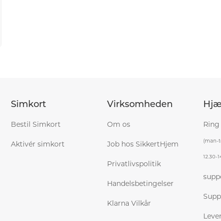
Simkort
Virksomheden
Hjæ
Bestil Simkort
Om os
Ring
(man-to
Aktivér simkort
Job hos SikkertHjem
12.30-1
Privatlivspolitik
supp
Handelsbetingelser
Supp
Klarna Vilkår
Leve