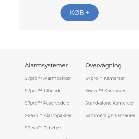
KØB +
Alarmsystemer
Overvågning
S7pro™ Alarmpakker
S7pro™ Kameraer
S7pro™ Tilbehør
S6evo™ Kameraer
S7pro™ Reservedele
Stand-alone Kameraer
S6evo™ Alarmpakker
Sammenlign kameraer
S6evo™ Tilbehør