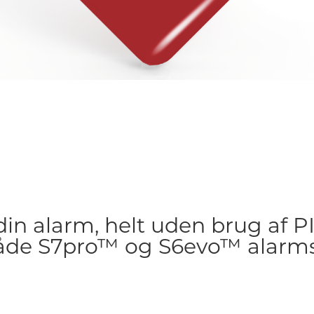
din alarm, helt uden brug af P
 både S7pro™ og S6evo™ alarm