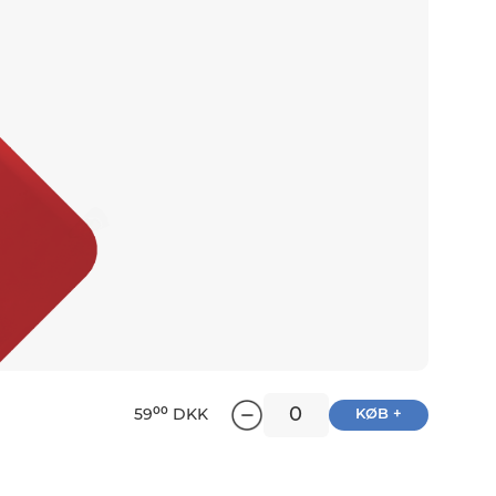
00
59
DKK
KØB +