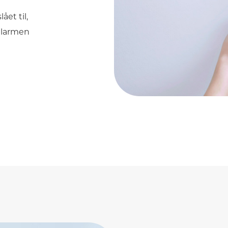
et til,
 alarmen