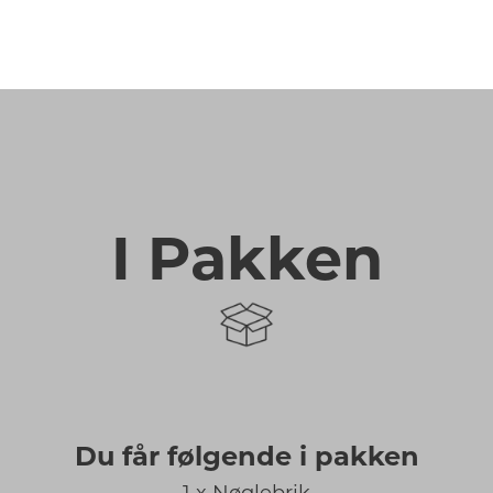
I Pakken
Du får følgende i pakken
1 x Nøglebrik