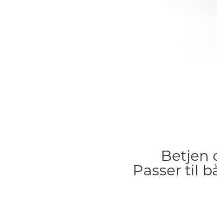
Gå
til
starten
af
billedgalleriet
Betjen 
Passer til