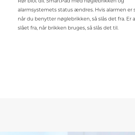
Rør blot dit SmartPad med nøglebrikken og
alarmsystemets status ændres. Hvis alarmen er slå
når du benytter nøglebrikken, så slås det fra. Er
slået fra, når brikken bruges, så slås det til.