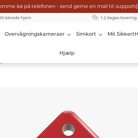
omme kø på telefonen - send gerne en mail til: support
00 sikrede hjem
1-2 dages levering
Overvågningskameraer
Simkort
Mit Sikkert
Hjælp
s