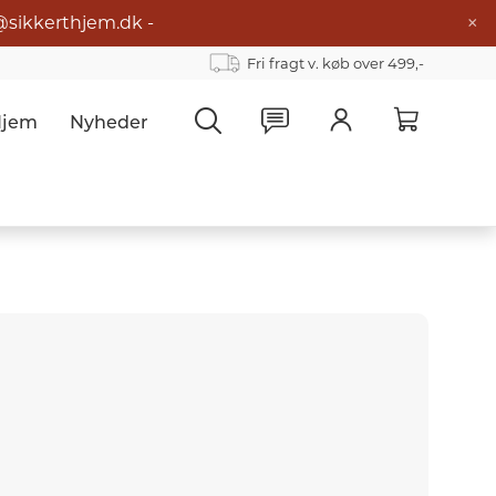
×
@sikkerthjem.dk -
Fri fragt v. køb over 499,-
Hjem
Nyheder