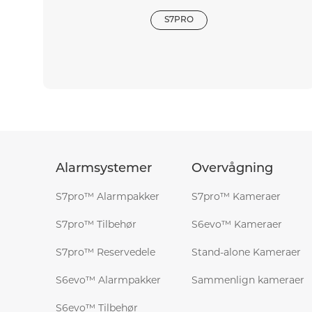
S7PRO
Alarmsystemer
Overvågning
S7pro™ Alarmpakker
S7pro™ Kameraer
S7pro™ Tilbehør
S6evo™ Kameraer
S7pro™ Reservedele
Stand-alone Kameraer
S6evo™ Alarmpakker
Sammenlign kameraer
S6evo™ Tilbehør