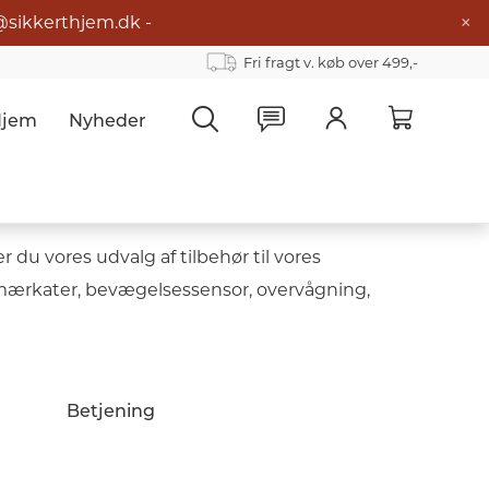
×
@sikkerthjem.dk -
Fri fragt v. køb over 499,-
Hjem
Nyheder
du vores udvalg af tilbehør til vores
mmærkater, bevægelsessensor, overvågning,
Betjening