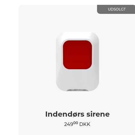
UDSOLGT
Indendørs sirene
00
249
DKK