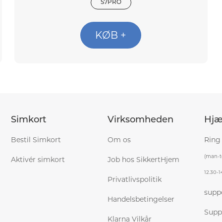
S7PRO
KØB +
Simkort
Virksomheden
Hjæ
Bestil Simkort
Om os
Ring
(man-to
Aktivér simkort
Job hos SikkertHjem
12.30-1
Privatlivspolitik
supp
Handelsbetingelser
Supp
Klarna Vilkår