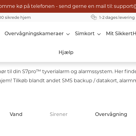
omme kø på telefonen - send gerne en mail til: support
00 sikrede hjem
1-2 dages levering
Overvågningskameraer
Simkort
Mit Sikkert
Hjælp
 til din S7pro™ tyverialarm og alarmssystem. Her finder 
 hjem! Tilkøb blandt andet SMS backup / datakort, alar
Vand
Sirener
Overvågning