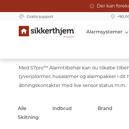
Der kan forek
Gratis support
+90.0
Skip
Alarmsystemer
to
Content
S7Pro™ Tilbehør
Med S7pro™ Alarmtilbehør kan du tilkøbe tilbehør
, husalarmer og alarmpakker i dit
tyverialarmer
åbningskontakter med live sensor status m.m.
Alle
Indbrud
Brand
Skiltning