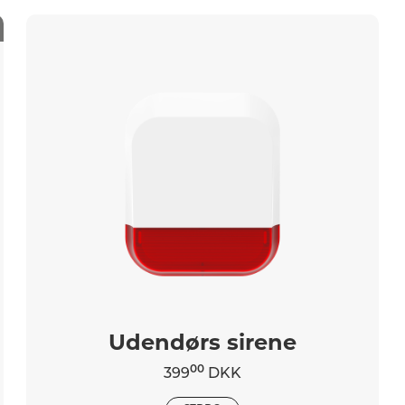
Udendørs sirene
00
399
DKK