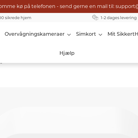
omme kø på telefonen - send gerne en mail til: support
00 sikrede hjem
1-2 dages levering
Overvågningskameraer
Simkort
Mit Sikkert
Hjælp
s