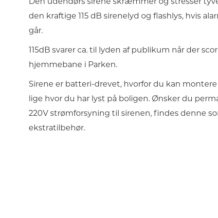
Den udendørs sirene skræmmer og stresser ty
den kraftige 115 dB sirenelyd og flashlys, hvis al
går.
115dB svarer ca. til lyden af publikum når der sco
hjemmebane i Parken.
Sirene er batteri-drevet, hvorfor du kan monter
lige hvor du har lyst på boligen. Ønsker du per
220V strømforsyning til sirenen, findes denne s
ekstratilbehør.