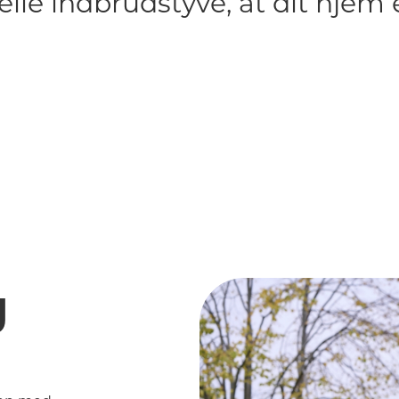
elle indbrudstyve, at dit hjem 
g