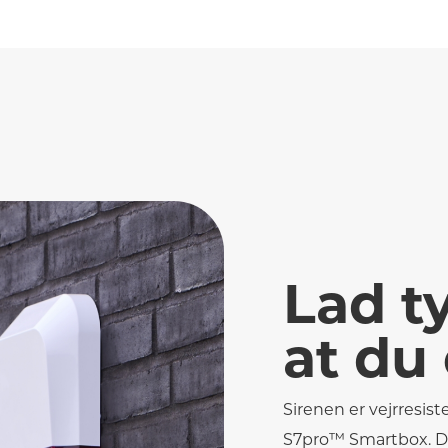
Lad t
at du 
Sirenen er vejrresis
S7pro™ Smartbox. De