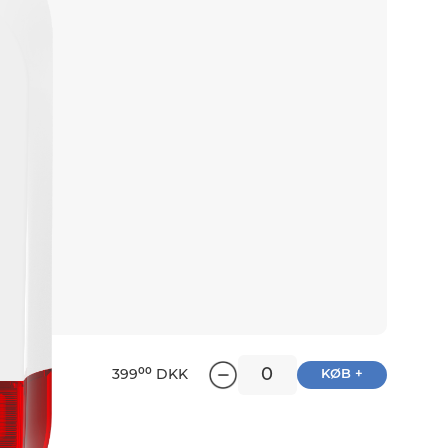
00
399
DKK
KØB +