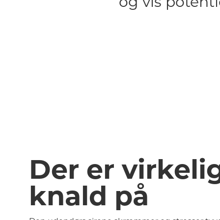
og vis potenti
Der er virkeli
knald på