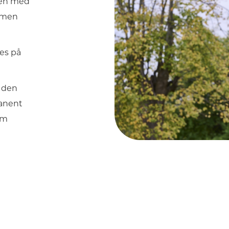
ven med
armen
res på
e den
manent
om