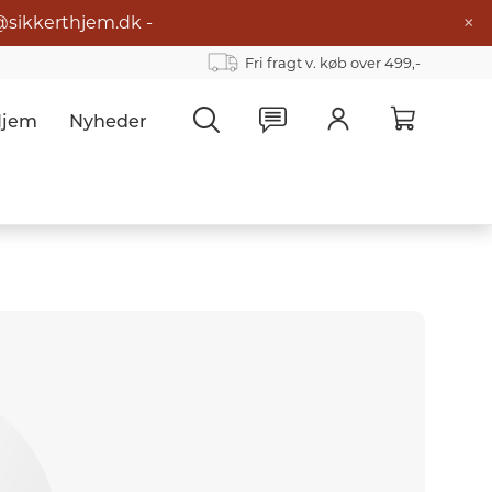
×
@sikkerthjem.dk -
Fri fragt v. køb over 499,-
Hjem
Nyheder