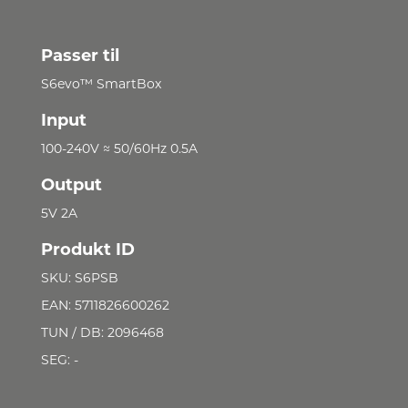
Passer til
S6evo™ SmartBox
Input
100-240V ≈ 50/60Hz 0.5A
Output
5V 2A
Produkt ID
SKU: S6PSB
EAN: 5711826600262
TUN / DB: 2096468
SEG: -