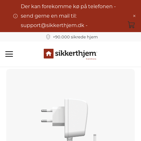
Der kan forekomme kø på telefonen -
×
send gerne en mail til:
support@sikkerthjem.dk -
+90.000 sikrede hjem
Forsyning til SmartBox
Skip
to
Content
Gå
til
slutningen
af
billedgalleriet