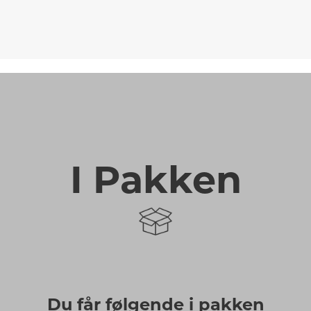
I Pakken
Du får følgende i pakken