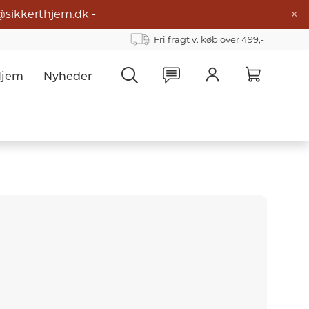
×
@sikkerthjem.dk -
Fri fragt v. køb over 499,-
Hjem
Nyheder