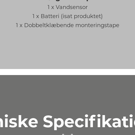
1 x Vandsensor
1 x Batteri (isat produktet)
1 x Dobbeltklæbende monteringstape
iske Specifikat