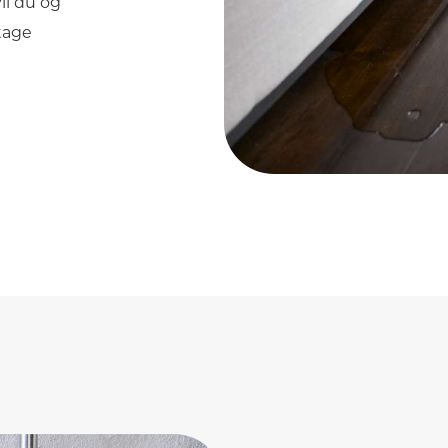
il du og
tage