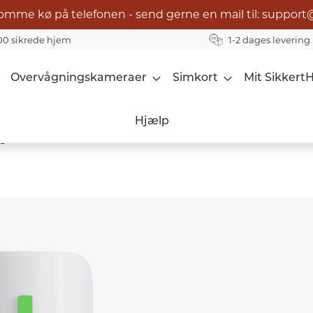
omme kø på telefonen - send gerne en mail til: support
00 sikrede hjem
1-2 dages levering
Overvågningskameraer
Simkort
Mit Sikkert
Hjælp
s