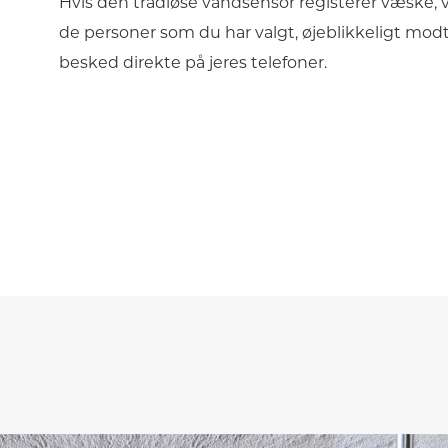
Hvis den trådløse vandsensor registerer væske, v
de personer som du har valgt, øjeblikkeligt mod
besked direkte på jeres telefoner.