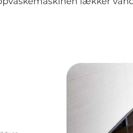
opvaskemaskinen lækker vand