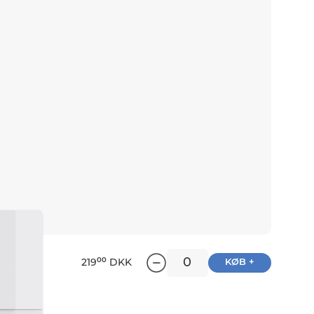
00
219
DKK
KØB +